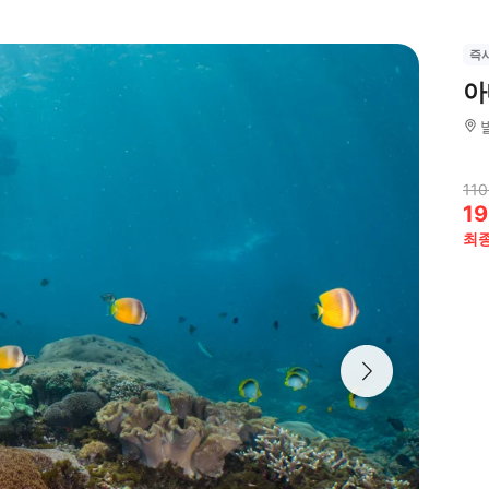
즉
아
110
19
최