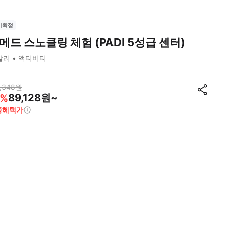
시확정
메드 스노클링 체험 (PADI 5성급 센터)
발리
액티비티
,348
원
89,128원~
%
종혜택가