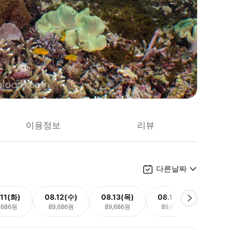
이용정보
리뷰
다른날짜
.11(화)
08.12(수)
08.13(목)
08.14(금)
08.
,686원
89,686원
89,686원
89,686원
89,