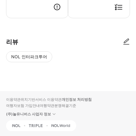
● 예약접수 후 확정이 되면 이용가능합니다. ● 바우처에 안내된 사용 방법
리뷰
NOL 인터파크투어
NOL
별
사
에서
점
진/
작성
높
동
된
은
영
리뷰
순
상
이용약관
위치기반서비스 이용약관
개인정보 처리방침
입니
여행자보험 가입안내
여행약관
분쟁해결기준
다.
(주)놀유니버스 사업자 정보
별
사
NOL
Triple
Interpark Global
점
진/