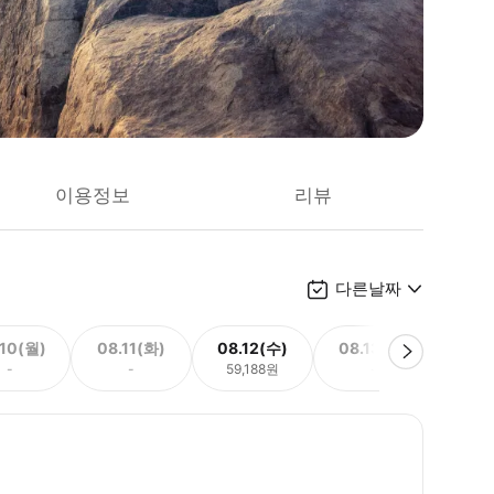
이용정보
리뷰
다른날짜
.10(월)
08.11(화)
08.12(수)
08.13(목)
08.
-
-
59,188원
-
59,