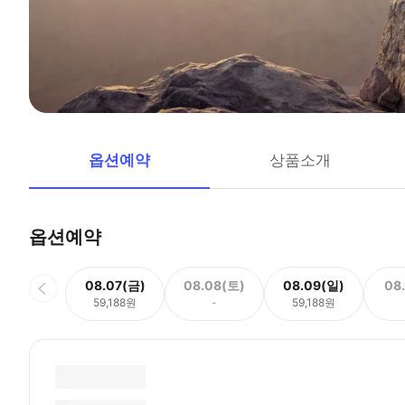
옵션예약
상품소개
옵션예약
08.07(금)
08.08(토)
08.09(일)
08
59,188원
-
59,188원