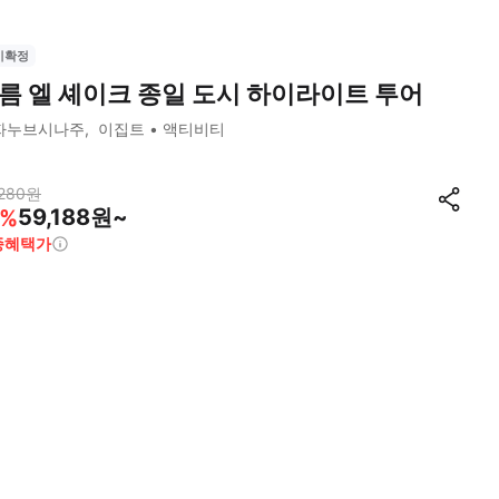
시확정
름 엘 셰이크 종일 도시 하이라이트 투어
자누브시나주
이집트
액티비티
280
원
59,188원~
%
종혜택가