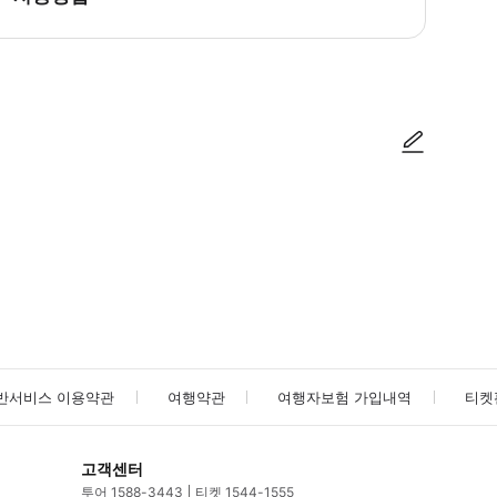
방법을 확인한 후 이용해 주시기 바랍니다. ● 48시간 이내에 바우처를 받지 
사진/동영상
사진/동영상
반서비스 이용약관
여행약관
여행자보험 가입내역
티켓
고객센터
투어 1588-3443
티켓 1544-1555