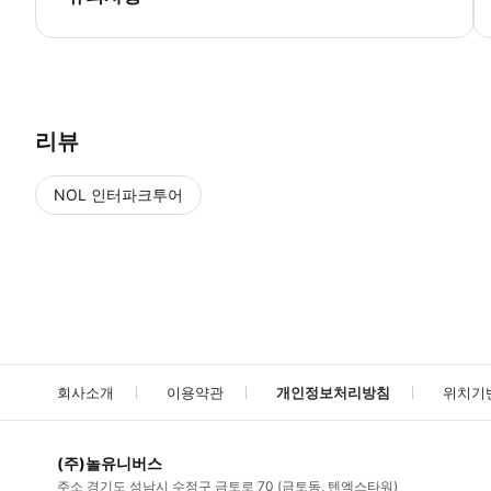
● 예약접수 후 확정이 되면 이용가능합니다. ● 바우처에 안내된 사용 
리뷰
NOL 인터파크투어
NOL
에서 작성된 리뷰 입니다.
별점 높은순
별점 높은순
회사소개
이용약관
개인정보처리방침
위치기
(주)놀유니버스
주소
경기도 성남시 수정구 금토로 70 (금토동, 텐엑스타워)