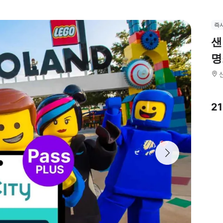
즉
샌
명
2