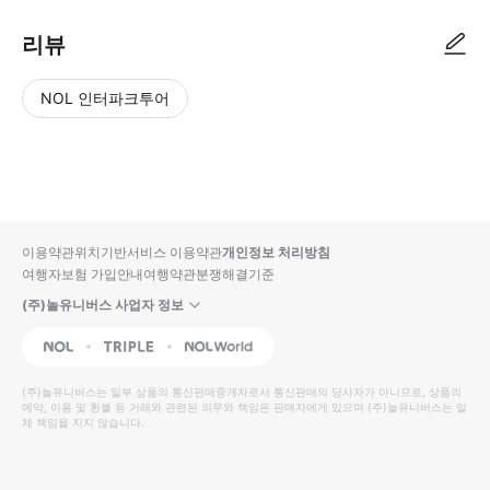
리뷰
NOL 인터파크투어
NOL
별
사
에서
점
진/
작성
높
동
된
은
영
리뷰
순
상
이용약관
위치기반서비스 이용약관
개인정보 처리방침
입니
여행자보험 가입안내
여행약관
분쟁해결기준
다.
(주)놀유니버스 사업자 정보
별
사
NOL
Triple
Interpark Global
점
진/
높
동
(주)놀유니버스
는 일부 상품의 통신판매중개자로서 통신판매의 당사자가 아니므로, 상품의
예약, 이용 및 환불 등 거래와 관련된 의무와 책임은 판매자에게 있으며
은
영
(주)놀유니버스
는 일
체 책임을 지지 않습니다.
순
상