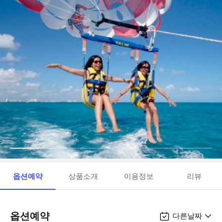
옵션예약
상품소개
이용정보
리뷰
옵션예약
다른날짜