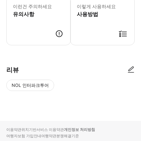
이런건 주의하세요
이렇게 사용하세요
유의사항
사용방법
‣ 예약시 1일 내로 카카오톡 알림톡이 전송됩니다. ‣ 해당 알림톡 확인 후 
리뷰
NOL 인터파크투어
NOL
별
사
에서
점
진/
작성
높
동
된
은
영
리뷰
순
상
이용약관
위치기반서비스 이용약관
개인정보 처리방침
입니
여행자보험 가입안내
여행약관
분쟁해결기준
다.