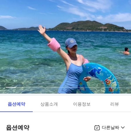
옵션예약
상품소개
이용정보
리뷰
옵션예약
다른날짜