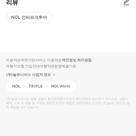
리뷰
NOL 인터파크투어
NOL
별
사
에서
점
진/
작성
높
동
된
은
영
리뷰
순
상
이용약관
위치기반서비스 이용약관
개인정보 처리방침
입니
여행자보험 가입안내
여행약관
분쟁해결기준
다.
(주)놀유니버스 사업자 정보
별
사
NOL
Triple
Interpark Global
점
진/
높
동
(주)놀유니버스
는 일부 상품의 통신판매중개자로서 통신판매의 당사자가 아니므로, 상품의
예약, 이용 및 환불 등 거래와 관련된 의무와 책임은 판매자에게 있으며
은
영
(주)놀유니버스
는 일
체 책임을 지지 않습니다.
순
상