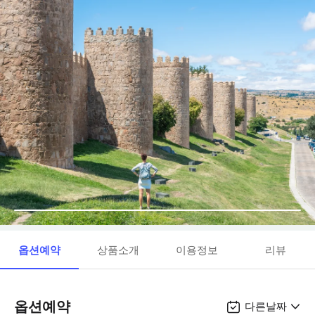
옵션예약
상품소개
이용정보
리뷰
옵션예약
다른날짜