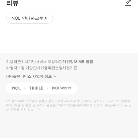
리뷰
NOL 인터파크투어
NOL
별
사
에서
점
진/
작성
높
동
된
은
영
리뷰
순
상
이용약관
위치기반서비스 이용약관
개인정보 처리방침
입니
여행자보험 가입안내
여행약관
분쟁해결기준
다.
(주)놀유니버스 사업자 정보
별
사
NOL
Triple
Interpark Global
점
진/
높
동
(주)놀유니버스
는 일부 상품의 통신판매중개자로서 통신판매의 당사자가 아니므로, 상품의
예약, 이용 및 환불 등 거래와 관련된 의무와 책임은 판매자에게 있으며
은
영
(주)놀유니버스
는 일
체 책임을 지지 않습니다.
순
상