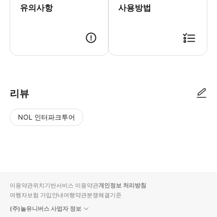
유의사항
사용방법
상세페이지를 확인해 주세요 카카오 알림톡으로 QR코드가 전송됩니다. 1.
리뷰
NOL 인터파크투어
NOL
별
사
에서
점
진/
작성
높
동
된
은
영
리뷰
순
상
이용약관
위치기반서비스 이용약관
개인정보 처리방침
입니
여행자보험 가입안내
여행약관
분쟁해결기준
다.
(주)놀유니버스 사업자 정보