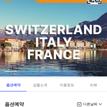
옵션예약
상품소개
이용정보
리뷰
옵션예약
다른날짜