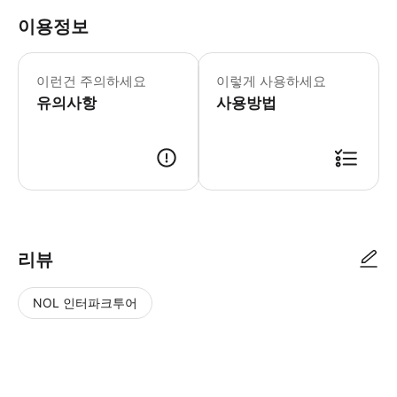
이용정보
1. 최소 모객 인원은 성인 1인입니다. 
이런건 주의하세요
이렇게 사용하세요
유의사항
사용방법
1. 투어 상품을 구매합니다. 2. 예약 확정 후, 카카오톡으로 투어 바우처
리뷰
NOL 인터파크투어
NOL
별
사
에서
점
진/
작성
높
동