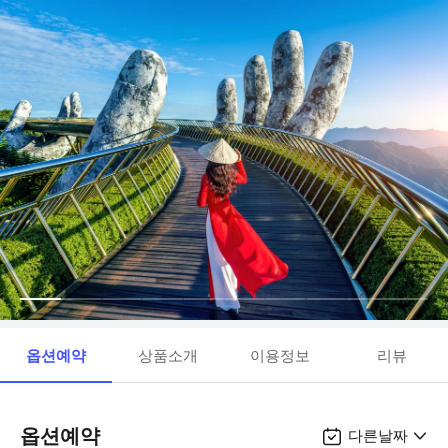
옵션예약
상품소개
이용정보
리뷰
옵션예약
다른날짜