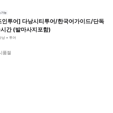
소가능
조인투어] 다낭시티투어/한국어가이드/단독
0시간 (발마사지포함)
다낭
투어
시품절