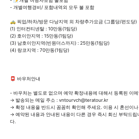
- 📝개별 여행자보험 불포함
- 개별여행경비/ 포함내역외 모두 불 포함
🚕 픽업/하차/방문 다낭지역 외 차량추가요금 (그룹당/편도당)
(1) 인터컨티넨탈 : 10만동(1팀당)
(2) 호이안지역 : 15만동(1팀당)
(3) 남호이안지역(빈원더스까지) : 25만동(1팀당)
(4) 랑코지역 : 70만동(1팀당)
📮 바우처안내
- 바우처는 별도로 없으며 예약 확정내용에 대해서 등록된 이
→ 발송되는 메일 주소 : vntourvch@teratour.kr
→ 확정 내용을 반드시 꼼꼼히 확인해 주세요. 이용 시 혼선이
→ 예약된 내용과 안내된 내용이 다른 경우 즉시 회신 부탁드립
다.