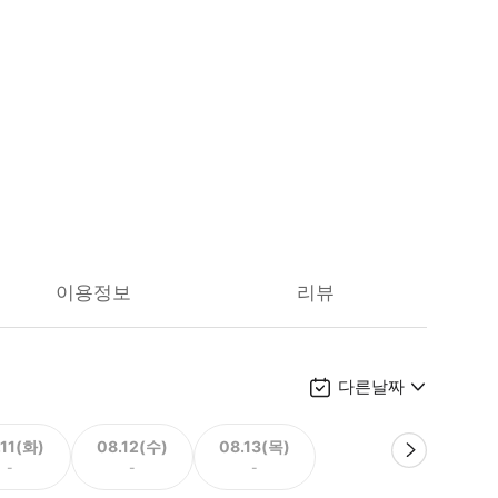
이용정보
리뷰
다른날짜
.11(화)
08.12(수)
08.13(목)
-
-
-