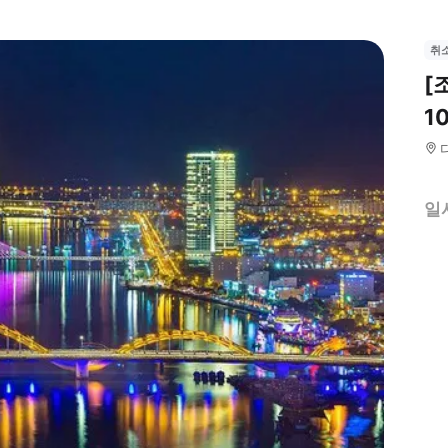
취
[
1
일