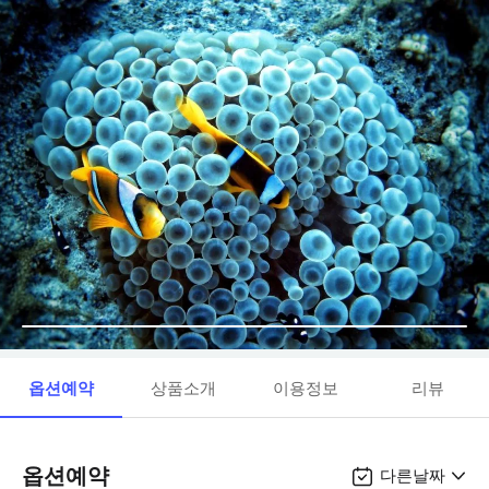
옵션예약
상품소개
이용정보
리뷰
옵션예약
다른날짜