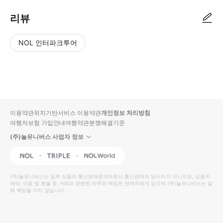
리뷰
NOL 인터파크투어
NOL
별
사
에서
점
진/
작성
높
동
된
은
영
리뷰
순
상
이용약관
위치기반서비스 이용약관
개인정보 처리방침
입니
여행자보험 가입안내
여행약관
분쟁해결기준
다.
(주)놀유니버스 사업자 정보
별
사
NOL
Triple
Interpark Global
점
진/
높
동
(주)놀유니버스
는 일부 상품의 통신판매중개자로서 통신판매의 당사자가 아니므로, 상품의
예약, 이용 및 환불 등 거래와 관련된 의무와 책임은 판매자에게 있으며
은
영
(주)놀유니버스
는 일
체 책임을 지지 않습니다.
순
상