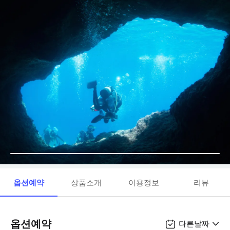
옵션예약
상품소개
이용정보
리뷰
옵션예약
다른날짜