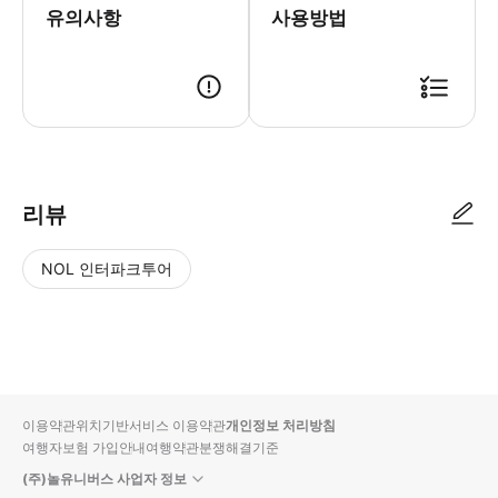
유의사항
사용방법
리뷰
NOL 인터파크투어
NOL
별
사
에서
점
진/
작성
높
동
된
은
영
리뷰
순
상
이용약관
위치기반서비스 이용약관
개인정보 처리방침
입니
여행자보험 가입안내
여행약관
분쟁해결기준
다.
(주)놀유니버스 사업자 정보