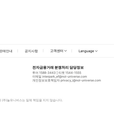
고객센터
판매안내
공지사항
Language
전자금융거래 분쟁처리 담당정보
투어 1588-3443
티켓 1544-1555
이메일 interpark_ef@nol-universe.com
개인정보보호책임자 privacy_i@nol-universe.com
며
(주)놀유니버스
는 일체 책임을 지지 않습니다.