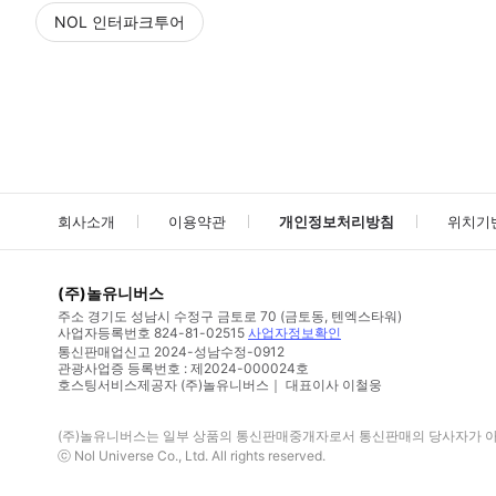
NOL 인터파크투어
NOL
에서 작성된 리뷰 입니다.
별점 높은순
별점 높은순
회사소개
이용약관
개인정보처리방침
위치기
(주)놀유니버스
주소
경기도 성남시 수정구 금토로 70 (금토동, 텐엑스타워)
사업자등록번호
824-81-02515
사업자정보확인
통신판매업신고
2024-성남수정-0912
관광사업증 등록번호 : 제2024-000024호
호스팅서비스제공자 (주)놀유니버스｜ 대표이사 이철웅
(주)놀유니버스
는 일부 상품의 통신판매중개자로서 통신판매의 당사자가 아니
ⓒ
Nol Universe Co
., Ltd. All rights reserved.