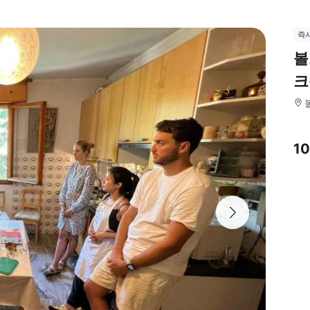
즉
볼
크
1