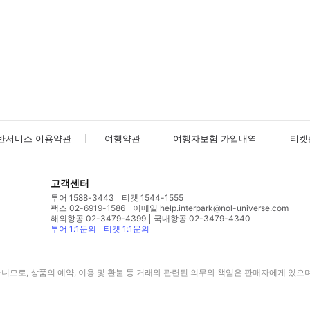
사진/동영상
사진/동영상
반서비스 이용약관
여행약관
여행자보험 가입내역
티켓
고객센터
투어 1588-3443
티켓 1544-1555
팩스 02-6919-1586
이메일 help.interpark@nol-universe.com
해외항공 02-3479-4399
국내항공 02-3479-4340
투어 1:1문의
티켓 1:1문의
므로, 상품의 예약, 이용 및 환불 등 거래와 관련된 의무와 책임은 판매자에게 있으