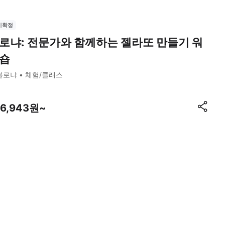
시확정
로냐: 전문가와 함께하는 젤라또 만들기 워
숍
볼로냐
체험/클래스
06,943원~