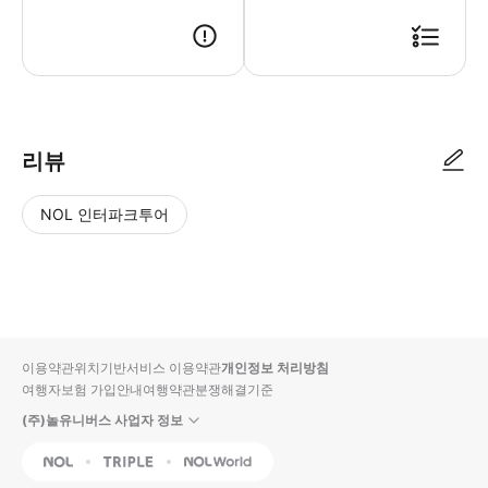
리뷰
NOL 인터파크투어
NOL
별
사
에서
점
진/
작성
높
동
된
은
영
리뷰
순
상
이용약관
위치기반서비스 이용약관
개인정보 처리방침
입니
여행자보험 가입안내
여행약관
분쟁해결기준
다.
(주)놀유니버스 사업자 정보
별
사
NOL
Triple
Interpark Global
점
진/