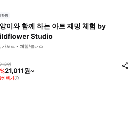
시확정
양이와 함께 하는 아트 재밍 체험 by
ldflower Studio
싱가포르
체험/클래스
013
원
21,011원~
%
종혜택가