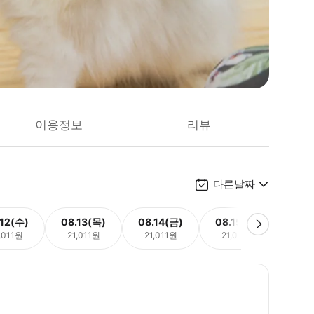
이용정보
리뷰
다른날짜
.12(수)
08.13(목)
08.14(금)
08.15(토)
08.
,011원
21,011원
21,011원
21,011원
21,