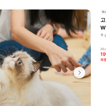
즉
고
Wi
26,
19
최