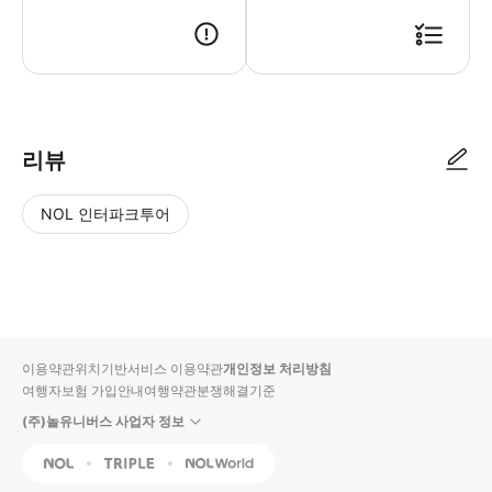
● 예약접수 후 확정이 되면 이용가능합니다. ● 바우처에 안내된 사용 방법
리뷰
NOL 인터파크투어
NOL
별
사
에서
점
진/
작성
높
동
된
은
영
리뷰
순
상
이용약관
위치기반서비스 이용약관
개인정보 처리방침
입니
여행자보험 가입안내
여행약관
분쟁해결기준
다.
(주)놀유니버스 사업자 정보
별
사
NOL
Triple
Interpark Global
점
진/