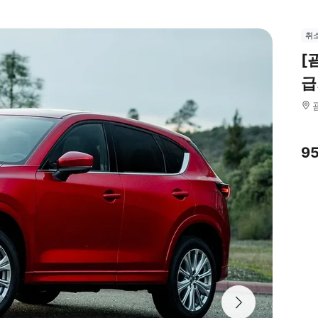
취
[
급
9