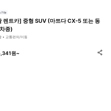
소가능
괌 렌트카] 중형 SUV (마쯔다 CX-5 또는 동
차종)
괌
교통편의/이동
5,341원~