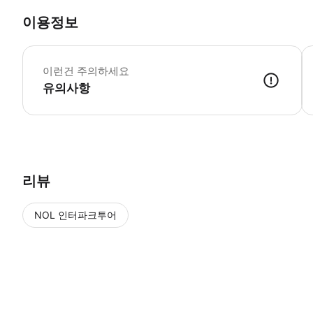
이용정보
[
이런건 주의하세요
유의사항
- 트리플 메시지 또는 카카오톡(bluecar7470)을 통해 예약가능여부
리뷰
NOL 인터파크투어
NOL
에서 작성된 리뷰 입니다.
별점 높은순
별점 높은순