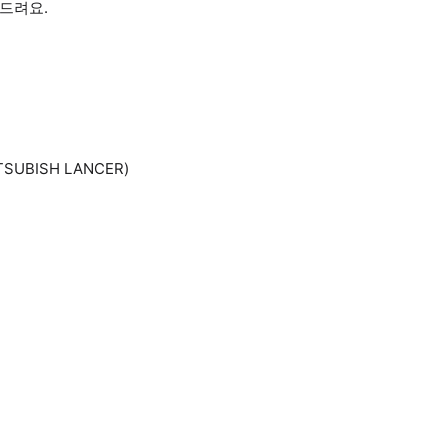
 드려요.
TSUBISH LANCER)