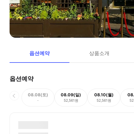
옵션예약
상품소개
옵션예약
08.08(토)
08.09(일)
08.10(월)
08
-
52,561원
52,561원
52