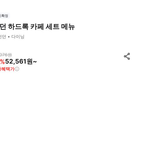
시확정
던 하드록 카페 세트 메뉴
런던
다이닝
076
원
52,561원~
%
종혜택가