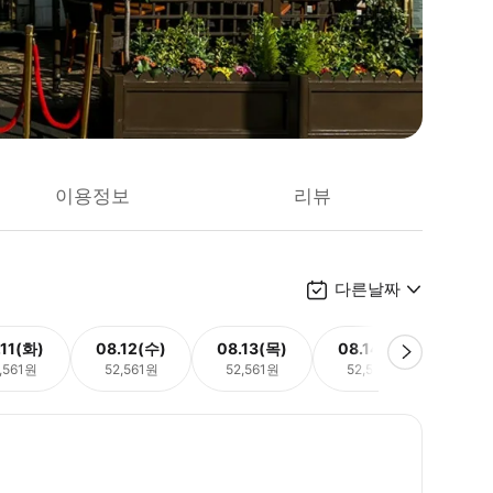
이용정보
리뷰
다른날짜
.11(화)
08.12(수)
08.13(목)
08.14(금)
08.
,561원
52,561원
52,561원
52,561원
52,