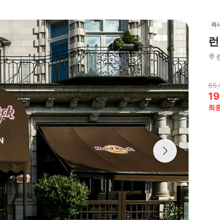
즉
런
65,
19
최