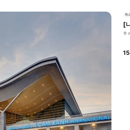
취
[
1