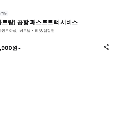
소가능
나트랑] 공항 패스트트랙 서비스
카인호아성
베트남
티켓/입장권
5,900원~