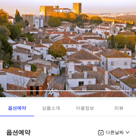
옵션예약
상품소개
이용정보
리뷰
옵션예약
다른날짜