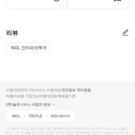
리뷰
NOL 인터파크투어
NOL
별
사
에서
점
진/
작성
높
동
된
은
영
리뷰
순
상
이용약관
위치기반서비스 이용약관
개인정보 처리방침
입니
여행자보험 가입안내
여행약관
분쟁해결기준
다.
(주)놀유니버스 사업자 정보
별
사
NOL
Triple
Interpark Global
점
진/
높
동
(주)놀유니버스
는 일부 상품의 통신판매중개자로서 통신판매의 당사자가 아니므로, 상품의
예약, 이용 및 환불 등 거래와 관련된 의무와 책임은 판매자에게 있으며
은
영
(주)놀유니버스
는 일