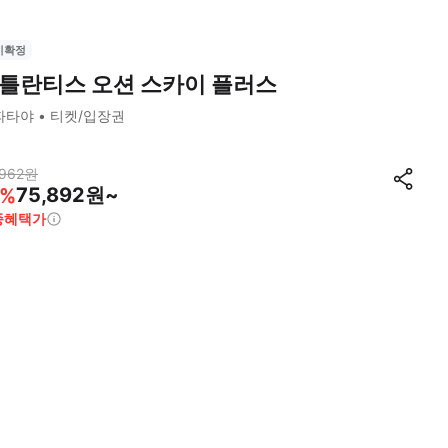
시확정
틀란티스 오션 스카이 플러스
파타야
티켓/입장권
962
원
75,892원~
%
종혜택가