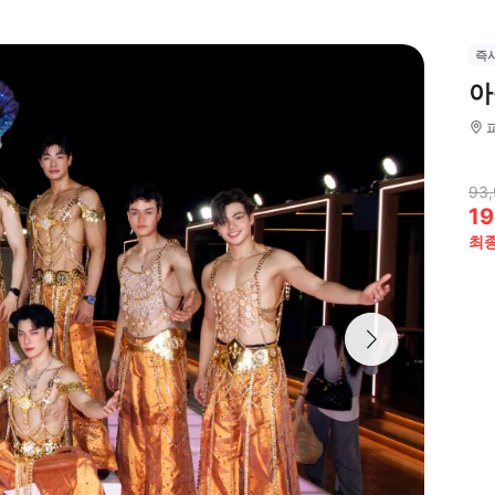
즉
아
93,
19
최