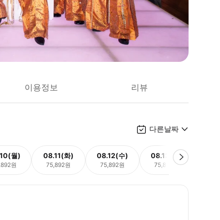
이용정보
리뷰
다른날짜
.10(월)
08.11(화)
08.12(수)
08.13(목)
08.
,892원
75,892원
75,892원
75,892원
75,