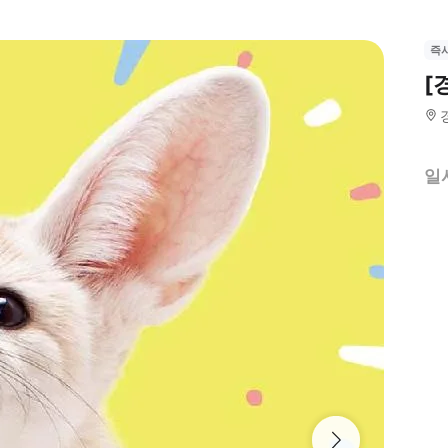
즉
[
일