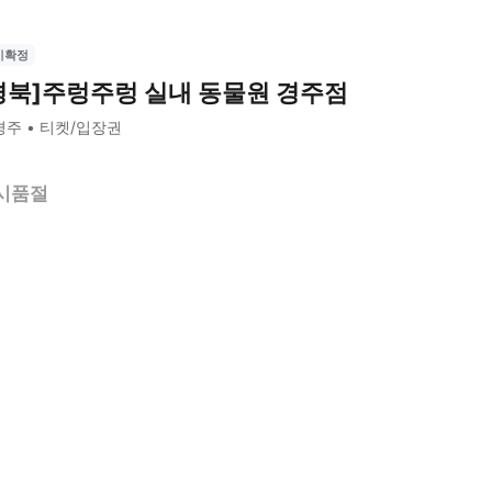
시확정
경북]주렁주렁 실내 동물원 경주점
경주
티켓/입장권
시품절