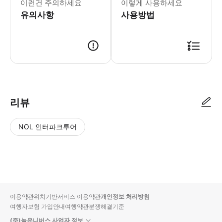
이런건 주의하세요
이렇게 사용하세요
유의사항
사용방법
● 예약접수 후 확정이 되면 이용가능합니다. ● 바우처에 안내된 사용 방법
리뷰
NOL 인터파크투어
NOL
별
사
에서
점
진/
작성
높
동
된
은
영
리뷰
순
상
이용약관
위치기반서비스 이용약관
개인정보 처리방침
입니
여행자보험 가입안내
여행약관
분쟁해결기준
다.
(주)놀유니버스 사업자 정보