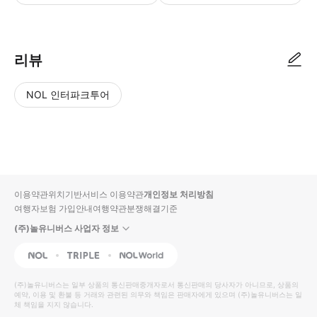
리뷰
NOL 인터파크투어
NOL
별
사
에서
점
진/
작성
높
동
된
은
영
리뷰
순
상
이용약관
위치기반서비스 이용약관
개인정보 처리방침
입니
여행자보험 가입안내
여행약관
분쟁해결기준
다.
(주)놀유니버스 사업자 정보
별
사
NOL
Triple
Interpark Global
점
진/
높
동
(주)놀유니버스
는 일부 상품의 통신판매중개자로서 통신판매의 당사자가 아니므로, 상품의
예약, 이용 및 환불 등 거래와 관련된 의무와 책임은 판매자에게 있으며
은
영
(주)놀유니버스
는 일
체 책임을 지지 않습니다.
순
상