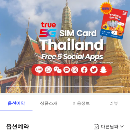
옵션예약
상품소개
이용정보
리뷰
옵션예약
다른날짜