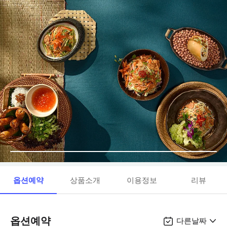
옵션예약
상품소개
이용정보
리뷰
옵션예약
다른날짜