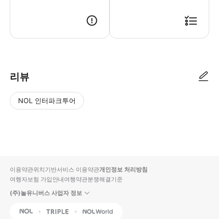
리뷰
NOL 인터파크투어
NOL
별
사
에서
점
진/
작성
높
동
된
은
영
리뷰
순
상
이용약관
위치기반서비스 이용약관
개인정보 처리방침
입니
여행자보험 가입안내
여행약관
분쟁해결기준
다.
(주)놀유니버스 사업자 정보
별
사
NOL
Triple
Interpark Global