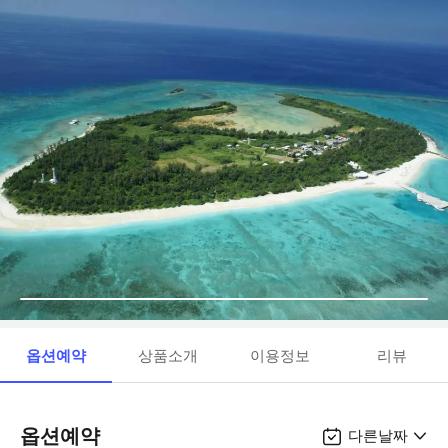
옵션예약
상품소개
이용정보
리뷰
옵션예약
다른날짜