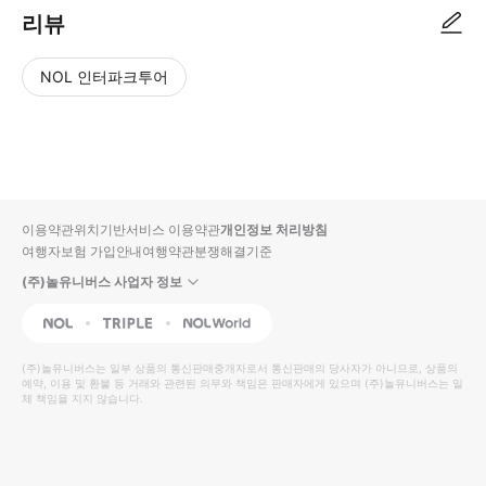
리뷰
NOL 인터파크투어
NOL
별
사
에서
점
진/
작성
높
동
된
은
영
리뷰
순
상
이용약관
위치기반서비스 이용약관
개인정보 처리방침
입니
여행자보험 가입안내
여행약관
분쟁해결기준
다.
(주)놀유니버스 사업자 정보
별
사
NOL
Triple
Interpark Global
점
진/
높
동
(주)놀유니버스
는 일부 상품의 통신판매중개자로서 통신판매의 당사자가 아니므로, 상품의
예약, 이용 및 환불 등 거래와 관련된 의무와 책임은 판매자에게 있으며
은
영
(주)놀유니버스
는 일
체 책임을 지지 않습니다.
순
상