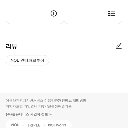
리뷰
NOL 인터파크투어
NOL
별
사
에서
점
진/
작성
높
동
된
은
영
리뷰
순
상
이용약관
위치기반서비스 이용약관
개인정보 처리방침
입니
여행자보험 가입안내
여행약관
분쟁해결기준
다.
(주)놀유니버스 사업자 정보
별
사
NOL
Triple
Interpark Global