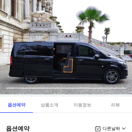
옵션예약
상품소개
이용정보
리뷰
옵션예약
다른날짜