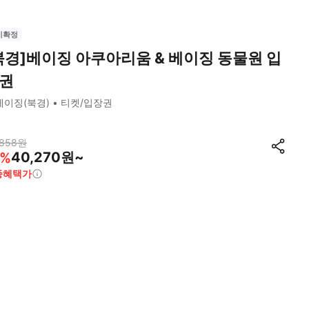
시확정
북경]베이징 아쿠아리움 & 베이징 동물원 입
권
베이징(북경)
티켓/입장권
,858
원
40,270원~
%
종혜택가