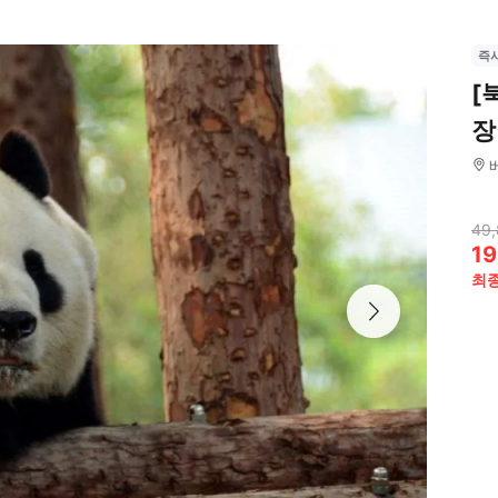
즉
[
장
49
19
최