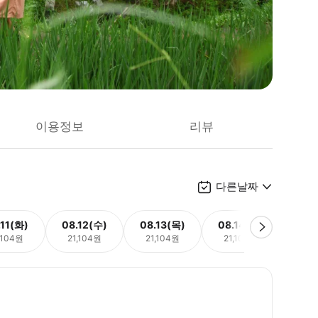
이용정보
리뷰
다른날짜
.11(화)
08.12(수)
08.13(목)
08.14(금)
08.
,104원
21,104원
21,104원
21,104원
21,