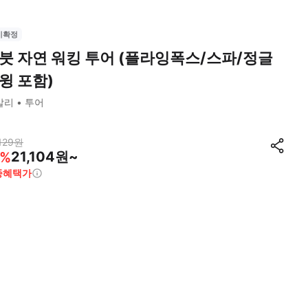
시확정
붓 자연 워킹 투어 (플라잉폭스/스파/정글
윙 포함)
발리
투어
129
원
21,104원~
%
종혜택가