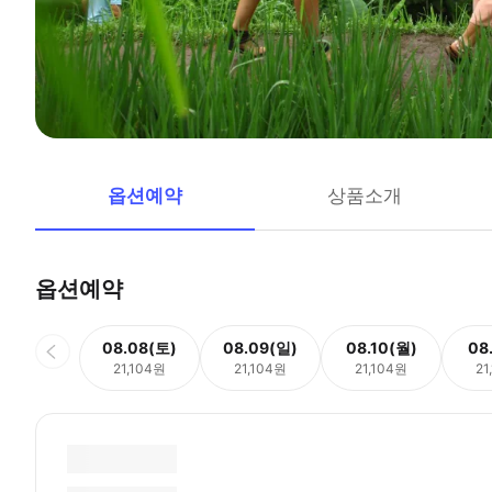
옵션예약
상품소개
옵션예약
08.08(토)
08.09(일)
08.10(월)
08
21,104원
21,104원
21,104원
21