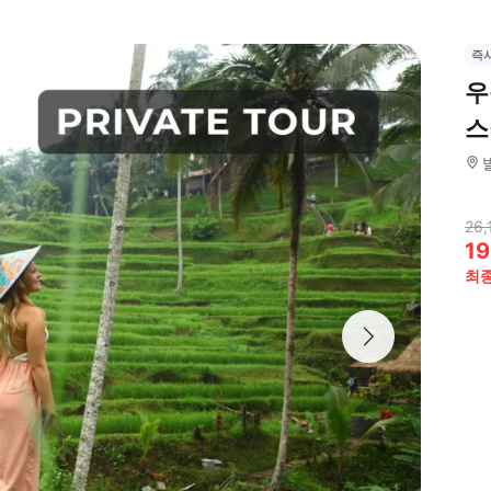
즉
우
스
26,
19
최