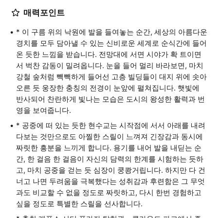
매력포인트
* 이 구름 위의 낙원에 발을 들여놓는 순간, 세상의 아름다운
경치를 모두 담아낼 수 있는 신비로운 세계로 순식간에 들어
온 듯한 느낌을 받습니다. 전망대에 서면 시야가 확 트이면
서 벅찬 감동이 밀려옵니다. 눈을 들어 멀리 바라보면, 마치
강철 숲처럼 빽빽하게 들어선 고층 빌딩들이 대지 위에 솟아
오른 듯 웅장한 충칭의 전경이 눈앞에 펼쳐집니다. 햇빛에
반사되어 찬란하게 빛나는 모습은 도시의 왕성한 활력과 번
영을 보여줍니다.
* 공중에 떠 있는 듯한 현수교는 시작점에 서서 아래를 내려
다보는 것만으로도 아찔한 스릴이 느껴져 긴장감과 동시에
짜릿한 흥분을 느끼게 합니다. 용기를 내어 발을 내딛는 순
간, 한 걸음 한 걸음이 자신의 담력의 한계를 시험하는 듯하
고, 마치 공중을 걷는 듯 심장이 쿵쾅거립니다. 하지만 다 건
너고 나면 두려움을 극복했다는 성취감과 후련함은 그 무엇
과도 비교할 수 없을 정도로 짜릿하고, 다시 한번 경험하고
싶을 정도로 특별한 스릴을 선사합니다.