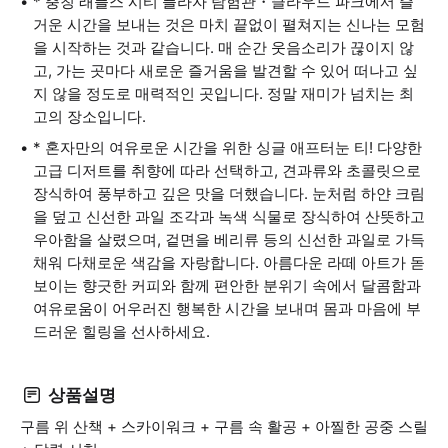
* 충칭 래플스 시티 플라자 탐험관・클라우드 파크에서 즐
거운 시간을 보내는 것은 마치 끝없이 펼쳐지는 신나는 모험
을 시작하는 것과 같습니다. 매 순간 웃음소리가 끊이지 않
고, 가는 곳마다 새로운 즐거움을 발견할 수 있어 떠나고 싶
지 않을 정도로 매력적인 곳입니다. 정말 재미가 넘치는 최
고의 장소입니다.
* 혼자만의 여유로운 시간을 위한 싱글 애프터눈 티! 다양한
고급 디저트를 취향에 따라 선택하고, 견과류와 초콜릿으로
장식하여 풍부하고 깊은 맛을 더했습니다. 눈처럼 하얀 크림
을 덮고 신선한 과일 조각과 녹색 식물로 장식하여 산뜻하고
우아함을 살렸으며, 겉면을 베리류 등의 신선한 과일로 가득
채워 다채로운 색감을 자랑합니다. 아름다운 라떼 아트가 돋
보이는 향긋한 커피와 함께 편안한 분위기 속에서 달콤함과
여유로움이 어우러진 행복한 시간을 보내며 몸과 마음에 부
드러운 힐링을 선사하세요.
상품설명
구름 위 산책 + 스카이워크 + 구름 속 활공 + 아찔한 공중 스릴