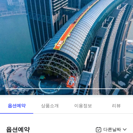
옵션예약
상품소개
이용정보
리뷰
옵션예약
다른날짜