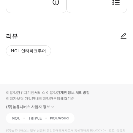
▶ 사용방법 * 보트에서 지휘자에게 티켓을 보여주세요. * Worldtours S
리뷰
NOL 인터파크투어
NOL
별
사
에서
점
진/
작성
높
동
된
은
영
리뷰
순
상
이용약관
위치기반서비스 이용약관
개인정보 처리방침
입니
여행자보험 가입안내
여행약관
분쟁해결기준
다.
(주)놀유니버스 사업자 정보
별
사
NOL
Triple
Interpark Global
점
진/
높
동
(주)놀유니버스
는 일부 상품의 통신판매중개자로서 통신판매의 당사자가 아니므로, 상품의