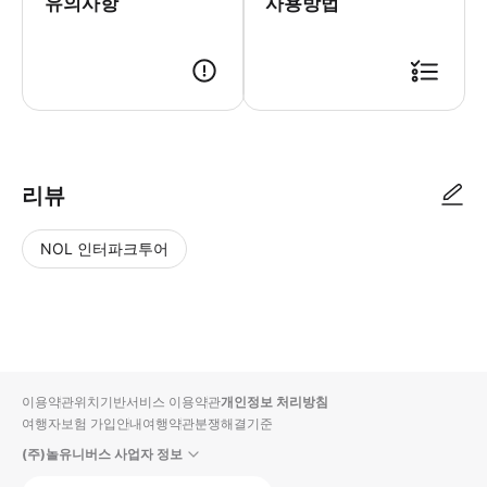
유의사항
사용방법
리뷰
NOL 인터파크투어
NOL
별
사
에서
점
진/
작성
높
동
된
은
영
리뷰
순
상
이용약관
위치기반서비스 이용약관
개인정보 처리방침
입니
여행자보험 가입안내
여행약관
분쟁해결기준
다.
(주)놀유니버스 사업자 정보