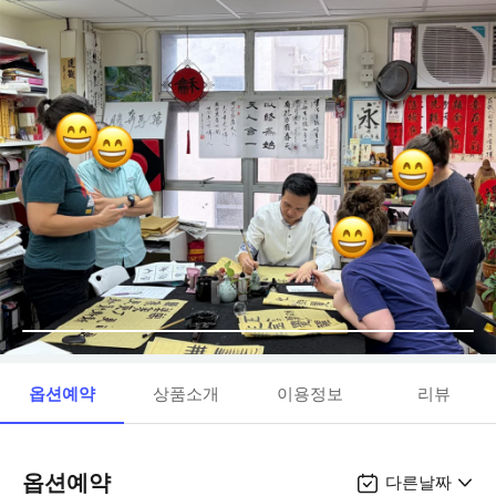
옵션예약
상품소개
이용정보
리뷰
옵션예약
다른날짜