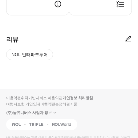
리뷰
NOL 인터파크투어
NOL
별
사
에서
점
진/
작성
높
동
된
은
영
리뷰
순
상
이용약관
위치기반서비스 이용약관
개인정보 처리방침
입니
여행자보험 가입안내
여행약관
분쟁해결기준
다.
(주)놀유니버스 사업자 정보
별
사
NOL
Triple
Interpark Global
점
진/
높
동
(주)놀유니버스
는 일부 상품의 통신판매중개자로서 통신판매의 당사자가 아니므로, 상품의