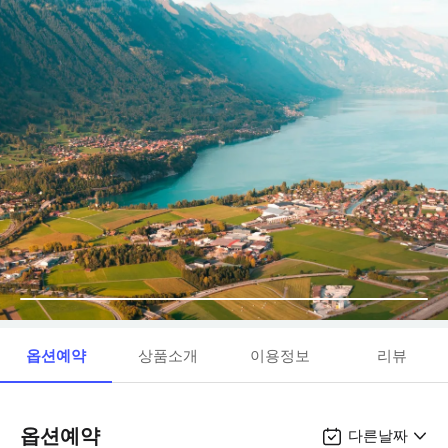
옵션예약
상품소개
이용정보
리뷰
옵션예약
다른날짜