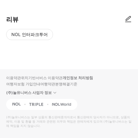
리뷰
NOL 인터파크투어
NOL
별
사
에서
점
진/
작성
높
동
된
은
영
리뷰
순
상
이용약관
위치기반서비스 이용약관
개인정보 처리방침
입니
여행자보험 가입안내
여행약관
분쟁해결기준
다.
(주)놀유니버스 사업자 정보
별
사
NOL
Triple
Interpark Global
점
진/
높
동
(주)놀유니버스
는 일부 상품의 통신판매중개자로서 통신판매의 당사자가 아니므로, 상품의
예약, 이용 및 환불 등 거래와 관련된 의무와 책임은 판매자에게 있으며
은
영
(주)놀유니버스
는 일
체 책임을 지지 않습니다.
순
상