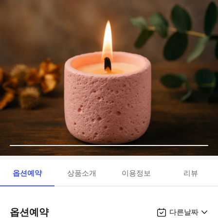
옵션예약
상품소개
이용정보
리뷰
옵션예약
다른날짜