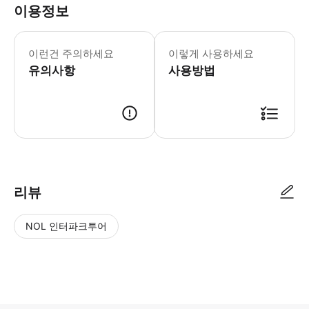
이용정보
* 소요시간 : 120분 (옵션에 따라 소
이런건 주의하세요
이렇게 사용하세요
유의사항
사용방법
● 예약접수 후 확정이 되면 이용가능합니다. ● 바우처에 안내된 사용 방법
리뷰
NOL 인터파크투어
NOL
별
사
에서
점
진/
작성
높
동
된
은
영