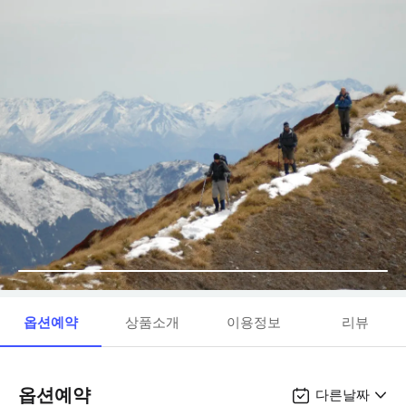
옵션예약
상품소개
이용정보
리뷰
옵션예약
다른날짜