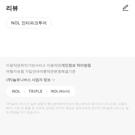
리뷰
NOL 인터파크투어
NOL
별
사
에서
점
진/
작성
높
동
된
은
영
리뷰
순
상
이용약관
위치기반서비스 이용약관
개인정보 처리방침
입니
여행자보험 가입안내
여행약관
분쟁해결기준
다.
(주)놀유니버스 사업자 정보
별
사
NOL
Triple
Interpark Global
점
진/
높
동
(주)놀유니버스
는 일부 상품의 통신판매중개자로서 통신판매의 당사자가 아니므로, 상품의
예약, 이용 및 환불 등 거래와 관련된 의무와 책임은 판매자에게 있으며
은
영
(주)놀유니버스
는 일
체 책임을 지지 않습니다.
순
상