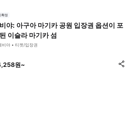
시확정
비야: 아구아 마기카 공원 입장권 옵션이 포
된 이슬라 마기카 섬
세비야
티켓/입장권
4,258원~