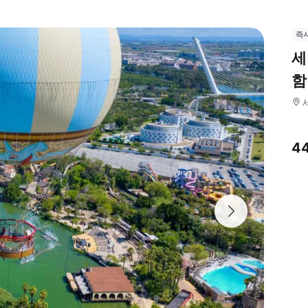
즉
세
함
4