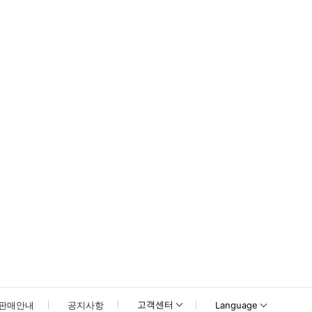
할 수도 있습니다. 따라서 아구아 마히카 입장권을 미리 예약하실 것을 강력히
못하신 경우 고객센터로 문의해 주시기 바랍니다.
고객센터
판매안내
공지사항
Language