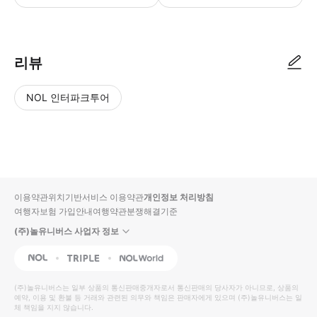
리뷰
NOL 인터파크투어
NOL
별
사
에서
점
진/
작성
높
동
된
은
영
리뷰
순
상
이용약관
위치기반서비스 이용약관
개인정보 처리방침
입니
여행자보험 가입안내
여행약관
분쟁해결기준
다.
(주)놀유니버스 사업자 정보
별
사
NOL
Triple
Interpark Global
점
진/
높
동
(주)놀유니버스
는 일부 상품의 통신판매중개자로서 통신판매의 당사자가 아니므로, 상품의
예약, 이용 및 환불 등 거래와 관련된 의무와 책임은 판매자에게 있으며
은
영
(주)놀유니버스
는 일
체 책임을 지지 않습니다.
순
상