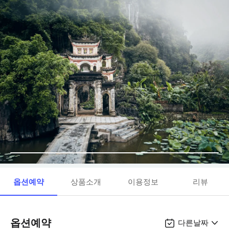
옵션예약
상품소개
이용정보
리뷰
옵션예약
다른날짜