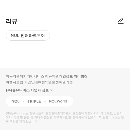
리뷰
NOL 인터파크투어
NOL
별
사
에서
점
진/
작성
높
동
된
은
영
리뷰
순
상
이용약관
위치기반서비스 이용약관
개인정보 처리방침
입니
여행자보험 가입안내
여행약관
분쟁해결기준
다.
(주)놀유니버스 사업자 정보
별
사
NOL
Triple
Interpark Global
점
진/
높
동
(주)놀유니버스
는 일부 상품의 통신판매중개자로서 통신판매의 당사자가 아니므로, 상품의
예약, 이용 및 환불 등 거래와 관련된 의무와 책임은 판매자에게 있으며
은
영
(주)놀유니버스
는 일
체 책임을 지지 않습니다.
순
상