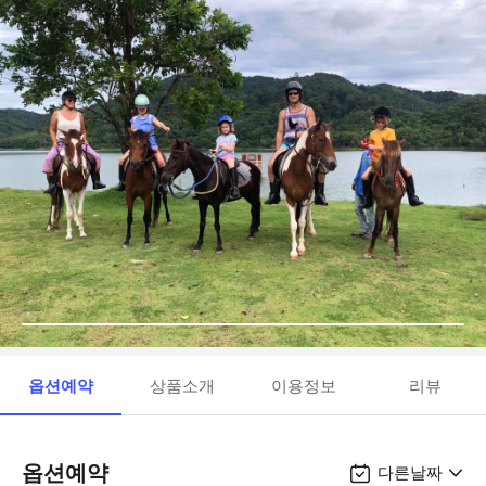
옵션예약
상품소개
이용정보
리뷰
옵션예약
다른날짜