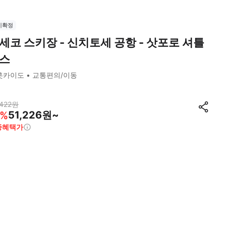
시확정
세코 스키장 - 신치토세 공항 - 삿포로 셔틀
스
훗카이도
교통편의/이동
422
원
51,226원~
%
종혜택가