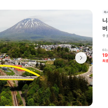
즉
니
버
63,
19
최