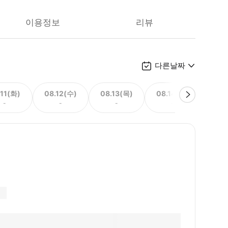
이용정보
리뷰
다른날짜
.11(화)
08.12(수)
08.13(목)
08.14(금)
08.
-
-
-
-