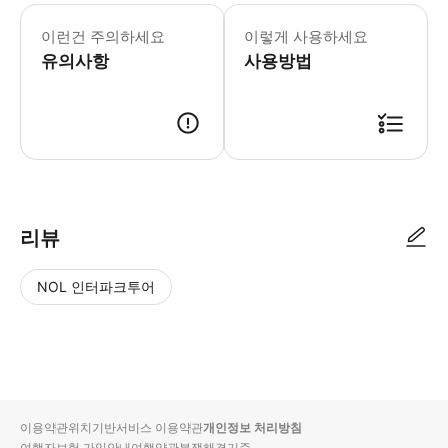
참고: 이 상품은 개인 투어가 아닌 그
이런건 주의하세요
이렇게 사용하세요
유의사항
사용방법
● 예약접수 후 확정이 되면 이용가능합니다. ● 바우처에 안내된 사용 방법
리뷰
NOL 인터파크투어
NOL
별
사
에서
점
진/
작성
높
동
된
은
영
리뷰
순
상
이용약관
위치기반서비스 이용약관
개인정보 처리방침
입니
여행자보험 가입안내
여행약관
분쟁해결기준