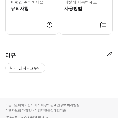
이런건 주의하세요
이렇게 사용하세요
유의사항
사용방법
예약 시 1일 내로 카카오톡으로 안내톡이 발송됩니다. 해당 안내톡 하단의
리뷰
NOL 인터파크투어
NOL
별
사
에서
점
진/
작성
높
동
된
은
영
리뷰
순
상
이용약관
위치기반서비스 이용약관
개인정보 처리방침
입니
여행자보험 가입안내
여행약관
분쟁해결기준
다.
(주)놀유니버스 사업자 정보