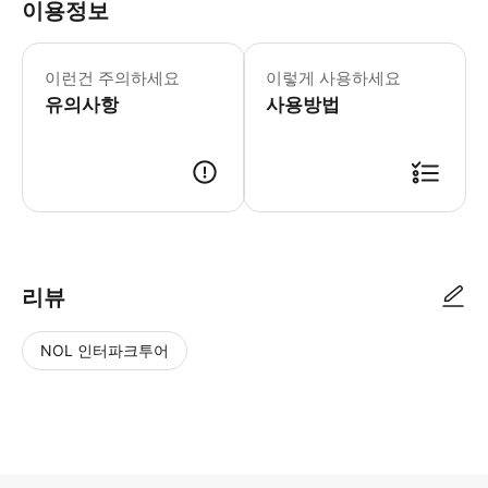
이용정보
상당한 양의 걷기를 동반하므로 걷기 편
이런건 주의하세요
이렇게 사용하세요
유의사항
사용방법
● 예약접수 후 확정이 되면 이용가능합니다. ● 바우처에 안내된 사용 방법
리뷰
NOL 인터파크투어
NOL
별
사
에서
점
진/
작성
높
동
된
은
영