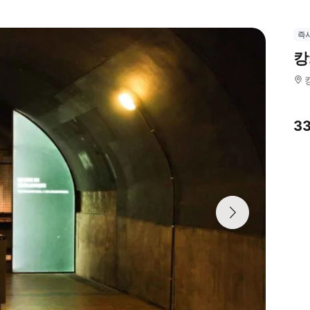
즉
캉
3