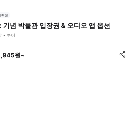
시확정
: 기념 박물관 입장권 & 오디오 앱 옵션
캉
투어
3,945원~