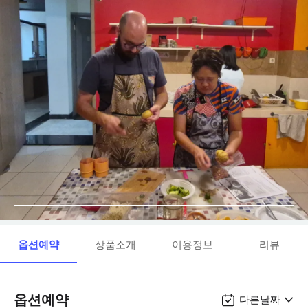
옵션예약
상품소개
이용정보
리뷰
옵션예약
다른날짜