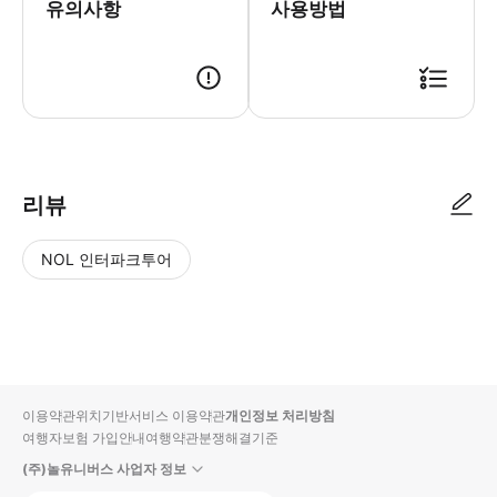
유의사항
사용방법
리뷰
NOL 인터파크투어
NOL
별
사
에서
점
진/
작성
높
동
된
은
영
리뷰
순
상
이용약관
위치기반서비스 이용약관
개인정보 처리방침
입니
여행자보험 가입안내
여행약관
분쟁해결기준
다.
(주)놀유니버스 사업자 정보