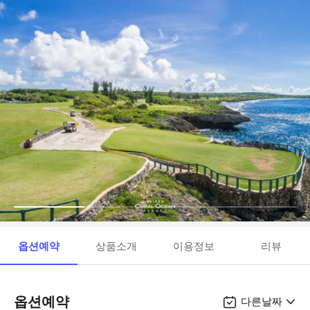
옵션예약
상품소개
이용정보
리뷰
옵션예약
다른날짜