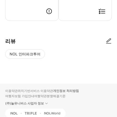
* 바우처 불필요, 현장에서 이름/연락처 등 예약 정보로 확인
리뷰
NOL 인터파크투어
NOL
별
사
에서
점
진/
작성
높
동
된
은
영
리뷰
순
상
이용약관
위치기반서비스 이용약관
개인정보 처리방침
입니
여행자보험 가입안내
여행약관
분쟁해결기준
다.
(주)놀유니버스 사업자 정보
별
사
NOL
Triple
Interpark Global