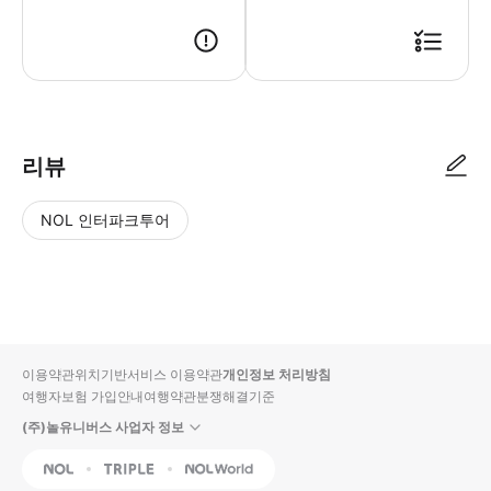
리뷰
NOL 인터파크투어
NOL
별
사
에서
점
진/
작성
높
동
된
은
영
리뷰
순
상
이용약관
위치기반서비스 이용약관
개인정보 처리방침
입니
여행자보험 가입안내
여행약관
분쟁해결기준
다.
(주)놀유니버스 사업자 정보
별
사
NOL
Triple
Interpark Global
점
진/