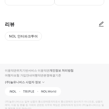
● 예약접수 후 확정이 되면 이용가능합니다. ● 바우처에 안내된 사용 방법
리뷰
NOL 인터파크투어
NOL
별
사
에서
점
진/
작성
높
동
된
은
영
리뷰
순
상
이용약관
위치기반서비스 이용약관
개인정보 처리방침
입니
여행자보험 가입안내
여행약관
분쟁해결기준
다.
(주)놀유니버스 사업자 정보
별
사
NOL
Triple
Interpark Global
점
진/
높
동
(주)놀유니버스
는 일부 상품의 통신판매중개자로서 통신판매의 당사자가 아니므로, 상품의
예약, 이용 및 환불 등 거래와 관련된 의무와 책임은 판매자에게 있으며
은
영
(주)놀유니버스
는 일
체 책임을 지지 않습니다.